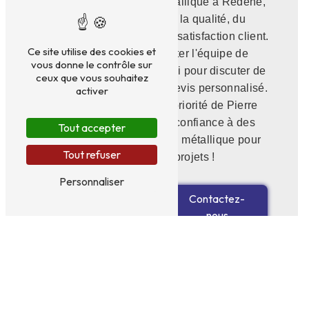
projet de construction métallique à Rédené,
vous faites le choix de la qualité, du
professionnalisme et de la satisfaction client.
Ce site utilise des cookies et
N'hésitez pas à contacter l'équipe de
vous donne le contrôle sur
l'entreprise dès aujourd'hui pour discuter de
ceux que vous souhaitez
votre projet et obtenir un devis personnalisé.
activer
Votre satisfaction est la priorité de Pierre
Gallic SAS, alors faites confiance à des
Tout accepter
experts de la construction métallique pour
Tout refuser
concrétiser vos projets !
Personnaliser
En savoir
Contactez-
plus
nous