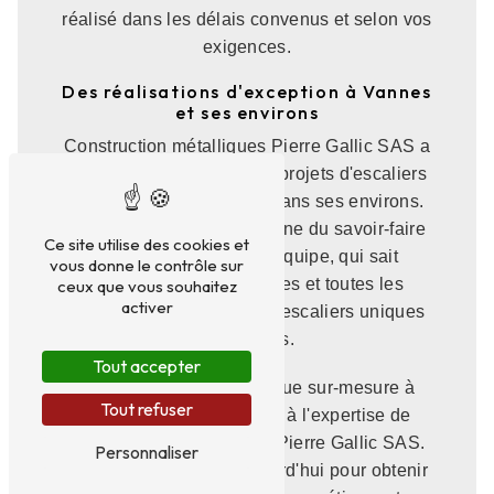
réalisé dans les délais convenus et selon vos
exigences.
Des réalisations d'exception à Vannes
et ses environs
Construction métalliques Pierre Gallic SAS a
déjà réalisé de nombreux projets d'escaliers
métalliques à Vannes et dans ses environs.
Chaque réalisation témoigne du savoir-faire
Ce site utilise des cookies et
et de la créativité de l'équipe, qui sait
vous donne le contrôle sur
s'adapter à tous les styles et toutes les
ceux que vous souhaitez
activer
contraintes pour offrir des escaliers uniques
et élégants.
Tout accepter
Pour un escalier métallique sur-mesure à
Tout refuser
Vannes, faites confiance à l'expertise de
Construction métalliques Pierre Gallic SAS.
Personnaliser
Contactez-nous dès aujourd'hui pour obtenir