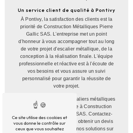
Un service client de qualité à Pontivy
À Pontivy, la satisfaction des clients est la
priorité de Construction Métalliques Pierre
Gallic SAS. L'entreprise met un point
d'honneur à vous accompagner tout au long
de votre projet d'escalier métallique, de la
conception à la réalisation finale. L'équipe
professionnelle et réactive est à l'écoute de
vos besoins et vous assure un suivi
personnalisé pour garantir la réussite de
votre projet.
Pour tous vos projets d'escaliers métalliques
à Pontivy, faites confiance à Construction
Métalliques Pierre Gallic SAS. Contactez-
Ce site utilise des cookies et
nous dès maintenant pour obtenir un devis
vous donne le contrôle sur
ceux que vous souhaitez
personnalisé et découvrir nos solutions sur