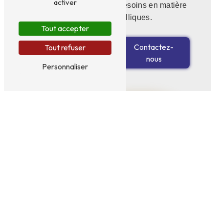
activer
mesure adaptées à vos besoins en matière
d'escaliers métalliques.
Tout accepter
En savoir
Contactez-
Tout refuser
plus
nous
Personnaliser