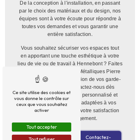
De la conception à l'installation, en passant
par le choix des matériaux et du design, nos
équipes sont à votre écoute pour répondre à
toutes vos demandes et vous garantir une
entière satisfaction.
Vous souhaitez sécuriser vos espaces tout
en apportant une touche esthétique à votre
lieu de vie ou de travail à Hennebont ? Faites
confiance à Construction Métalliques Pierre
Gallic SAS pour la réalisation de vos garde-
corps sur-mesure. Contactez-nous dès
Ce site utilise des cookies et
maintenant pour un devis personnalisé et
vous donne le contrôle sur
découvrez nos solutions adaptées à vos
ceux que vous souhaitez
activer
besoins. Votre sécurité et votre satisfaction
sont notre engagement.
Tout accepter
En savoir
Contactez-
Tout refuser